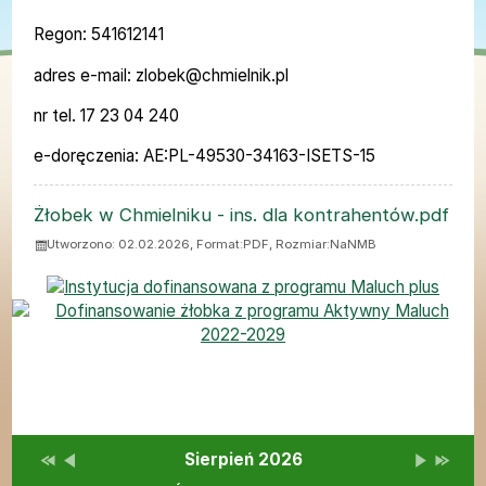
Regon: 541612141
adres e-mail: zlobek@chmielnik.pl
nr tel. 17 23 04 240
e-doręczenia: AE:PL-49530-34163-ISETS-15
ZAŁĄCZNIKI
Żłobek w Chmielniku - ins. dla kontrahentów.pdf
Utworzono: 02.02.2026, Format:
PDF
, Rozmiar:
NaNMB
Bannery boczne
Przestaw datę na Sierpień 2025
Przestaw datę na Lipiec 2026
Lista wydarzeń w miesiącu
Brak wydarzeń w tym 
Przestaw 
Przesta
Wydarzenia
Sierpień 2026