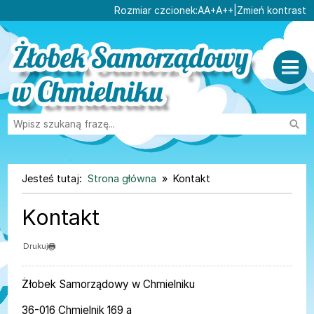
Ustaw domyślną czcionk
Ustaw większą czcionk
Ustaw największą cz
Rozmiar czcionek:
A
A+
A++
|
Zmień kontrast
Przejdź do głównej treści
Przejdź do wyszukiwarki
Wysz
1
«
»
1
2
3
4
5
Jesteś tutaj:
Strona główna
Kontakt
Kontakt
Drukuj
Żłobek Samorządowy w Chmielniku
36-016 Chmielnik 169 a